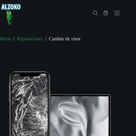
Saltar
al
contenido
Carro
Reparaciones
de
compra
Inicio
/
Reparaciones
/
Cambio de visor