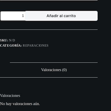
Cambio
Añadir al carrito
de
visor
cantidad
SKU:
N/D
CATEGORÍA:
REPARACIONES
Valoraciones (0)
Valoraciones
No hay valoraciones aún.